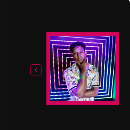
ed consectetur
tor vitae sed sem.
auctor…