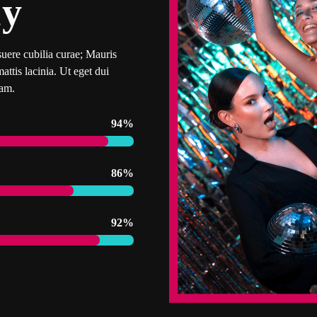
ty
suere cubilia curae; Mauris
attis lacinia. Ut eget dui
uam.
94%
86%
92%