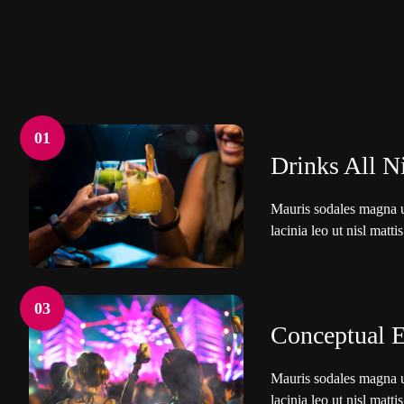
01
Drinks All N
Mauris sodales magna ut
lacinia leo ut nisl mattis
03
Conceptual 
Mauris sodales magna ut
lacinia leo ut nisl mattis