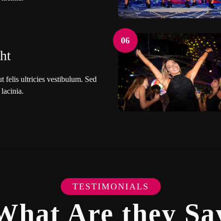
06
ht
 felis ultricies vestibulum. Sed
 lacinia.
TESTIMONIALS
What Are they Sa