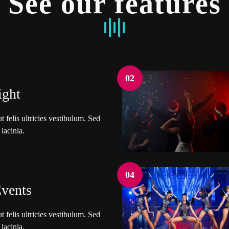
See our features
02
ight
 felis ultricies vestibulum. Sed
 lacinia.
04
Events
 felis ultricies vestibulum. Sed
 lacinia.