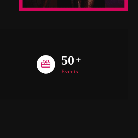
50
+
Events