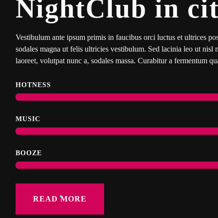
NightClub in ci
Vestibulum ante ipsum primis in faucibus orci luctus et ultrices po
sodales magna ut felis ultricies vestibulum. Sed lacinia leo ut nisl m
laoreet, volutpat nunc a, sodales massa. Curabitur a fermentum q
HOTNESS
MUSIC
BOOZE
READ MORE