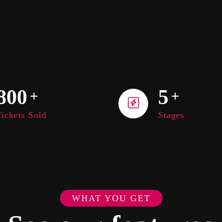
800
5
+
+
ickets Sold
Stages
WHAT YOU GET